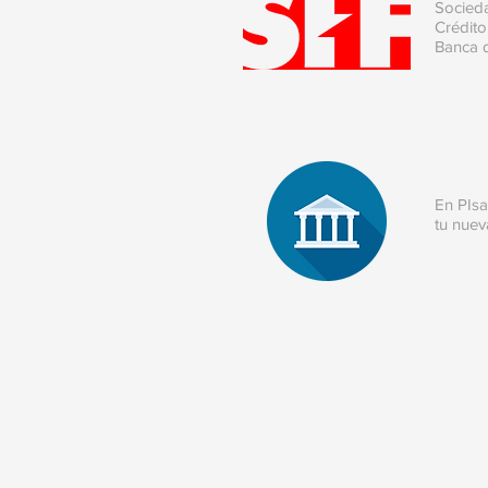
Socieda
Crédito
Banca d
En PIsa
tu nuev