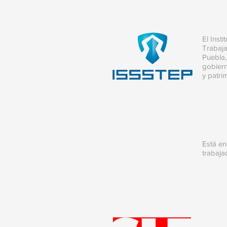
El Inst
Trabaja
Puebla,
gobiern
y patri
Está en
trabaja